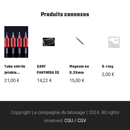
Produits connexes
Tube stérile
GANT
Magnum en
O-ring
jetable
PANTHERA XS
0.35mm
2,00
€
Diamand
21,00
€
14,22
€
15,00
€
Copyright La compagnie du tatouage | 2024. All rights
reserved.
CGU / CGV