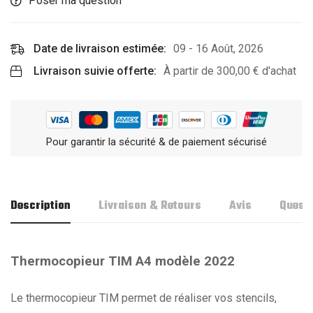
Poser ma question
Date de livraison estimée:
09 - 16 Août, 2026
Livraison suivie offerte:
À partir de
300,00
€
d'achat
Pour garantir la sécurité & de paiement sécurisé
Description
Livraison & Retours
Avis
Quest
Thermocopieur TIM A4 modèle 2022
Le thermocopieur TIM permet de réaliser vos stencils,