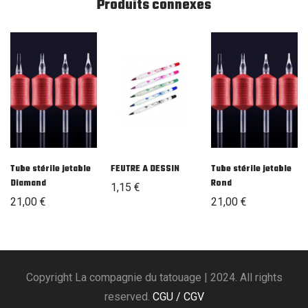
Produits connexes
Tube stérile jetable
FEUTRE A DESSIN
Tube stérile jetable
Diamand
Rond
1,15
€
21,00
€
21,00
€
Copyright La compagnie du tatouage | 2024. All rights
reserved.
CGU / CGV