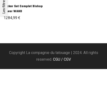
Les filtres
Packer Set Complet Bishop
Power WAND
1284,99
€
Copyright La compagnie du tatouage | 2024. All rights
reserved.
CGU / CGV