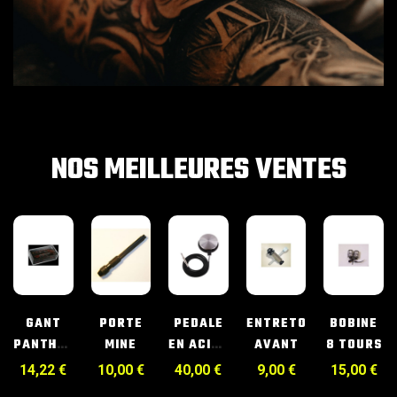
NOS MEILLEURES VENTES
HES
GANT
PORTE
PEDALE
ENTRETOISE
BOBINE
N
PANTHERA
MINE
EN ACIER
AVANT
8 TOURS
M
RONDE
14,22
€
10,00
€
40,00
€
9,00
€
15,00
€