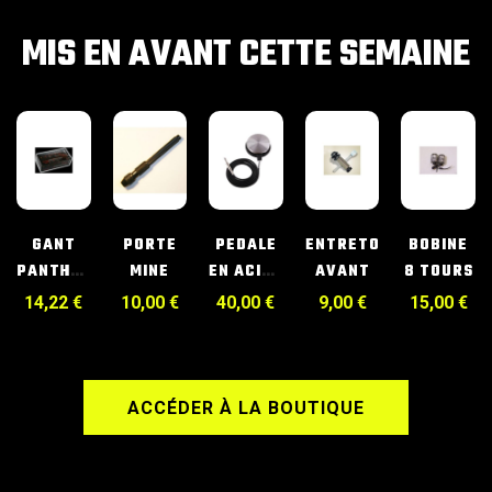
MIS EN AVANT CETTE SEMAINE
HES
GANT
PORTE
PEDALE
ENTRETOISE
BOBINE
N
PANTHERA
MINE
EN ACIER
AVANT
8 TOURS
M
RONDE
14,22
€
10,00
€
40,00
€
9,00
€
15,00
€
ACCÉDER À LA BOUTIQUE