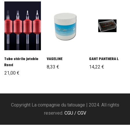
Tube stérile jetable
VASELINE
GANT PANTHERA L
Rond
8,33
€
14,22
€
21,00
€
Copyright La compagnie du tatouage | 2024. All rights
reserved.
CGU / CGV