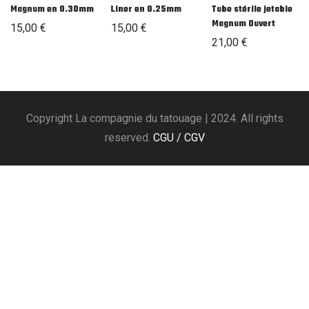
Magnum en 0.30mm
Liner en 0.25mm
Tube stérile jetable
Magnum Ouvert
15,00
€
15,00
€
21,00
€
Copyright La compagnie du tatouage | 2024. All rights
reserved.
CGU / CGV