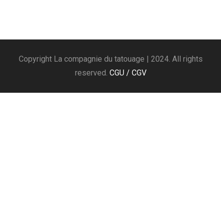
Copyright La compagnie du tatouage | 2024. All rights
reserved.
CGU / CGV