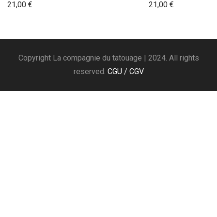
21,00
€
21,00
€
Copyright La compagnie du tatouage | 2024. All rights
reserved.
CGU / CGV