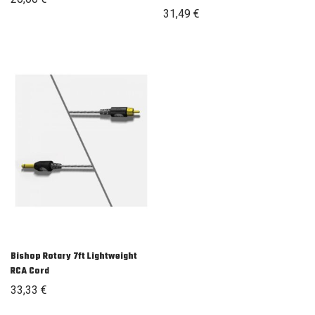
31,49
€
Bishop Rotary 7ft Lightweight
RCA Cord
33,33
€