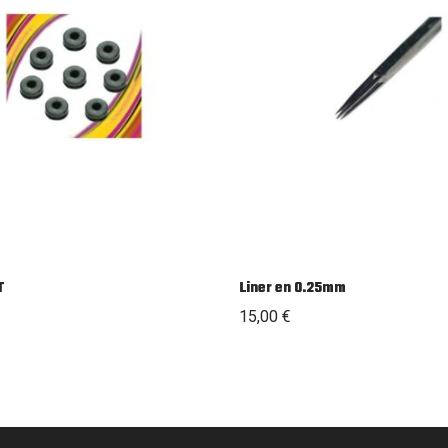
T
Liner en 0.25mm
15,00
€