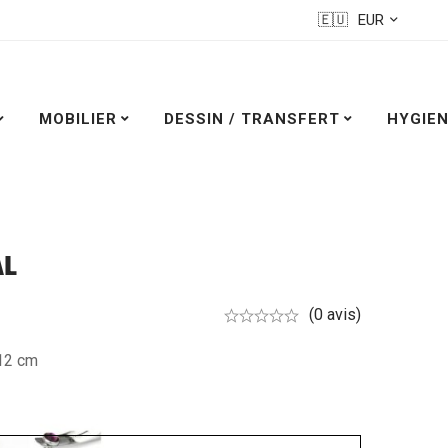
🇪🇺
EUR
MOBILIER
DESSIN / TRANSFERT
HYGIEN
AL
(0 avis)
12 cm