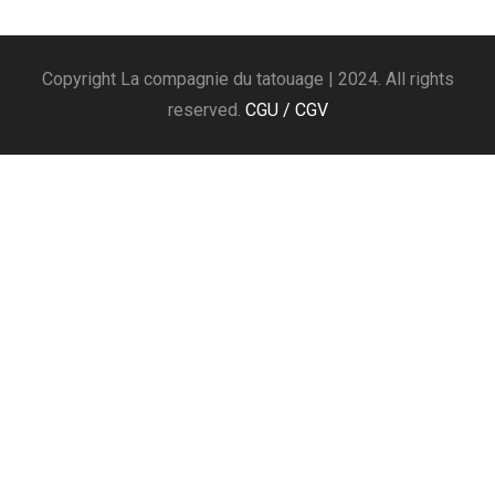
Copyright La compagnie du tatouage | 2024. All rights
reserved.
CGU / CGV